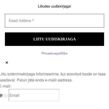
Liitudes uudiskirjaga!
Privaatsuspoliitika
Liitu ootenimekirjaga
Informeerime, kui soovitud toode on taas
saadaval. Palun jäta enda e-maili aadress.
E-mail: