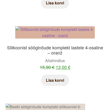
Lisa korvi
Silikoonist sööginõude komplekt lastele 4-osaline
– oranž
Allahindlus
Algne
Praegune
15,90
€
13,00
€
hind
hind
Lisa korvi
oli:
on:
15,90 €.
13,00 €.