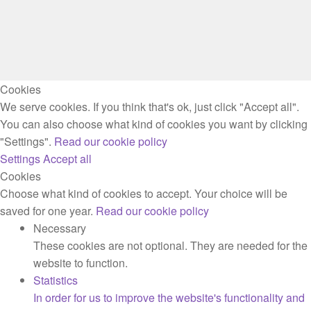
g
o
r
o
a
k
m
Cookies
We serve cookies. If you think that's ok, just click "Accept all".
You can also choose what kind of cookies you want by clicking
"Settings".
Read our cookie policy
Settings
Accept all
Cookies
Choose what kind of cookies to accept. Your choice will be
saved for one year.
Read our cookie policy
Necessary
These cookies are not optional. They are needed for the
website to function.
Statistics
In order for us to improve the website's functionality and