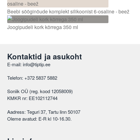
Beebi sööginõude komplekt silikoonist 6-osaline - beež
Joogipudeli kork kõrrega 350 ml
Kontaktid ja asukoht
E-mail: info@tiptip.ee
Telefon: +372 5837 5882
Soniik OÜ (reg. kood 12058009)
KMKR nr: EE102112744
Aadress: Teguri 37, Tartu linn 50107
Oleme avatud: E-R kl 10-16.30.