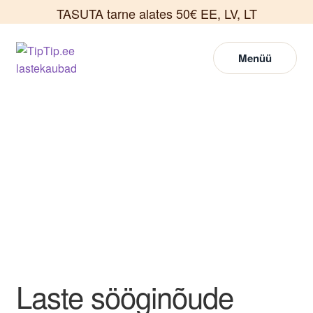
TASUTA tarne alates 50€ EE, LV, LT
Liigu
Liigu
Menüü
navigeerimisele
sisu
juurde
Laste sööginõude