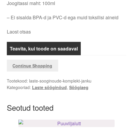
Joogitassi maht: 100ml
– Ei sisalda BPA-d ja PVC-d ega muid toksilisi aineid
Laost otsas
Teavita, kui toode on saadaval
Continue Shopping
Tootekood:
laste-sooginoude-komplekt-janku
Kategooriad:
Laste sööginõud
,
Söögiaeg
Seotud tooted