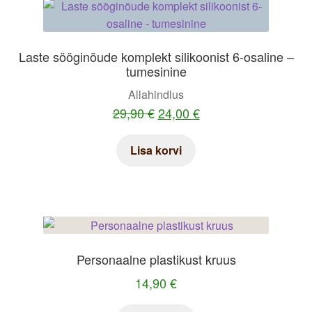
Laste sööginõude komplekt silikoonist 6-osaline –
tumesinine
Allahindlus
Algne
Praegune
29,90
€
24,00
€
hind
hind
Lisa korvi
oli:
on:
29,90 €.
24,00 €.
Personaalne plastikust kruus
14,90
€