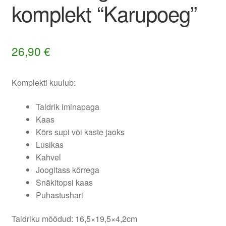
komplekt “Karupoeg”
26,90
€
Komplekti kuulub:
Taldrik iminapaga
Kaas
Kõrs supi või kaste jaoks
Lusikas
Kahvel
Joogitass kõrrega
Snäkitopsi kaas
Puhastushari
Taldriku mõõdud: 16,5×19,5×4,2cm