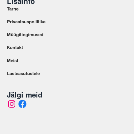
Lisainfo
Tarne
Privaatsuspoliitika
Müügitingimused
Kontakt
Meist
Lasteasutustele
Jälgi meid
I
F
n
a
s
c
t
e
a
b