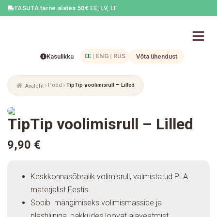
TASUTA tarne alates 50€ EE, LV, LT
EE
|
ENG
|
RUS
Kasulikku
Võta ühendust
Pood
TipTip voolimisrull – Lilled
Avaleht
TipTip voolimisrull – Lilled
9,90
€
Keskkonnasõbralik volimisrull, valmistatud PLA
materjalist Eestis.
Sobib mängimiseks volimismasside ja
plastiliiniga, pakkudes loovat ajaveetmist.