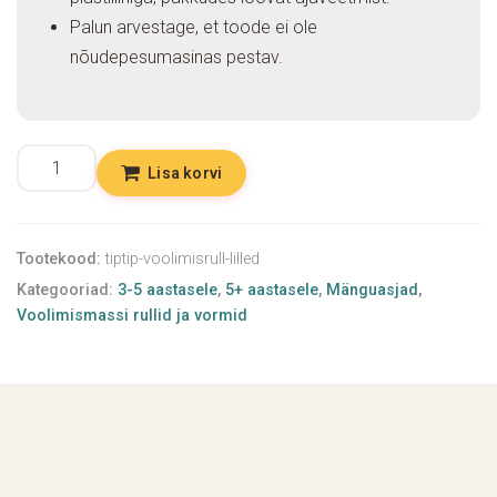
Palun arvestage, et toode ei ole
nõudepesumasinas pestav.
Lisa korvi
Tootekood:
tiptip-voolimisrull-lilled
Kategooriad:
3-5 aastasele
,
5+ aastasele
,
Mänguasjad
,
Voolimismassi rullid ja vormid