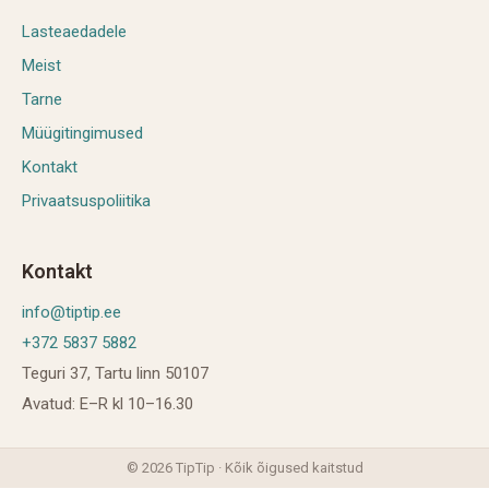
Lasteaedadele
Meist
Tarne
Müügitingimused
Kontakt
Privaatsuspoliitika
Kontakt
info@tiptip.ee
+372 5837 5882
Teguri 37, Tartu linn 50107
Avatud: E–R kl 10–16.30
©
2026
TipTip · Kõik õigused kaitstud